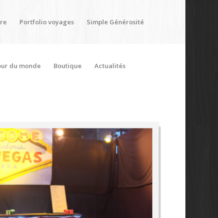
ère
Portfolio voyages
Simple Générosité
our du monde
Boutique
Actualités