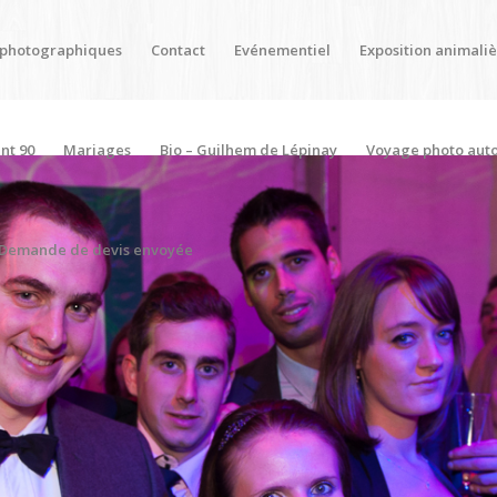
 photographiques
Contact
Evénementiel
Exposition animali
nt 90
Mariages
Bio – Guilhem de Lépinay
Voyage photo aut
Demande de devis envoyée