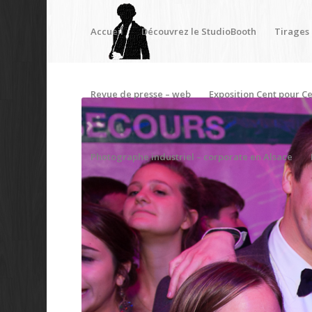
Accueil
Découvrez le StudioBooth
Tirages
Revue de presse – web
Exposition Cent pour Ce
Photographe industriel – corporate en Alsace