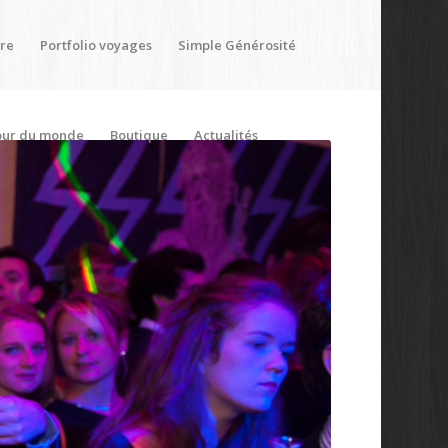
ère
Portfolio voyages
Simple Générosité
our du monde
Boutique
Actualités