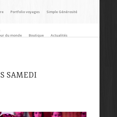
ère
Portfolio voyages
Simple Générosité
s
our du monde
Boutique
Actualités
S SAMEDI