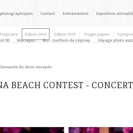
 photographiques
Contact
Evénementiel
Exposition animali
Tropicana
Edition 2016
Edition 2015
Tirages papier
A propo
nt 90
Mariages
Bio – Guilhem de Lépinay
Voyage photo aut
Demande de devis envoyée
NA BEACH CONTEST – CONCERT